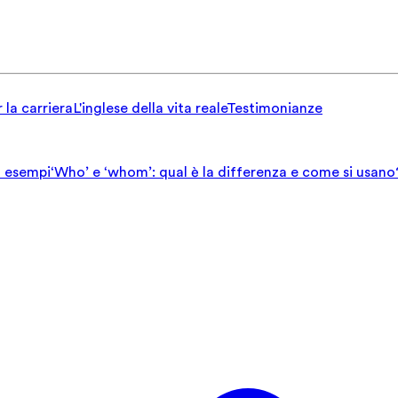
 la carriera
L'inglese della vita reale
Testimonianze
ed esempi
‘Who’ e ‘whom’: qual è la differenza e come si usano