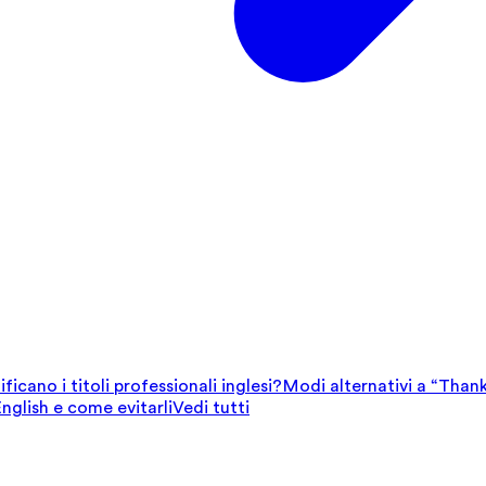
ficano i titoli professionali inglesi?
Modi alternativi a “Thank
English e come evitarli
Vedi tutti