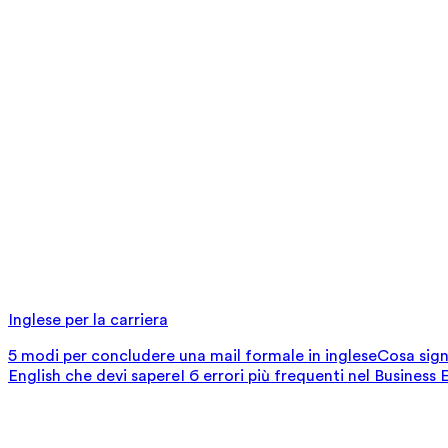
Inglese per la carriera
5 modi per concludere una mail formale in inglese
Cosa signi
English che devi sapere
I 6 errori più frequenti nel Business 