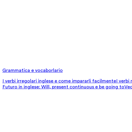
Grammatica e vocaborlario
I verbi irregolari inglese e come impararli facilmente
I verbi
Futuro in inglese: Will, present continuous e be going to
Ved