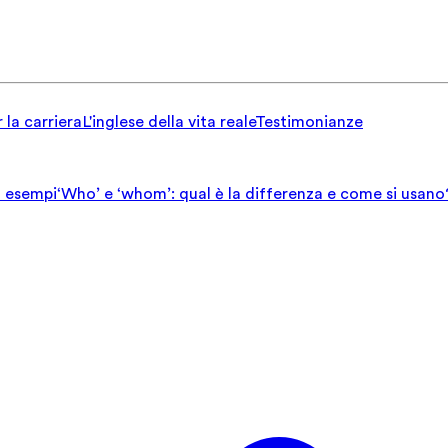
 la carriera
L'inglese della vita reale
Testimonianze
ed esempi
‘Who’ e ‘whom’: qual è la differenza e come si usano