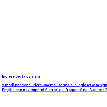
Inglese per la carriera
5 modi per concludere una mail formale in inglese
Cosa signi
English che devi sapere
I 6 errori più frequenti nel Business 