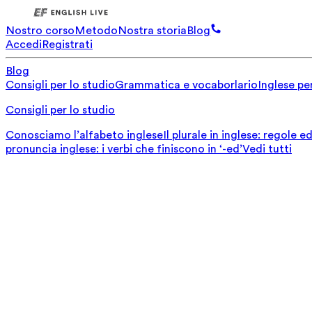
Nostro corso
Metodo
Nostra storia
Blog
Accedi
Registrati
Blog
Consigli per lo studio
Grammatica e vocaborlario
Inglese per
Consigli per lo studio
Conosciamo l’alfabeto inglese
Il plurale in inglese: regole 
pronuncia inglese: i verbi che finiscono in ‘-ed’
Vedi tutti