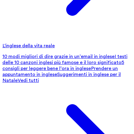
L'inglese della vita reale
10 modi migliori di dire grazie in un’email in inglese
I testi
delle 10 canzoni inglesi più famose e il loro significato
5
consigli per leggere bene l’ora in inglese
Prendere un
appuntamento in inglese
Suggerimenti in inglese per il
Natale
Vedi tutti