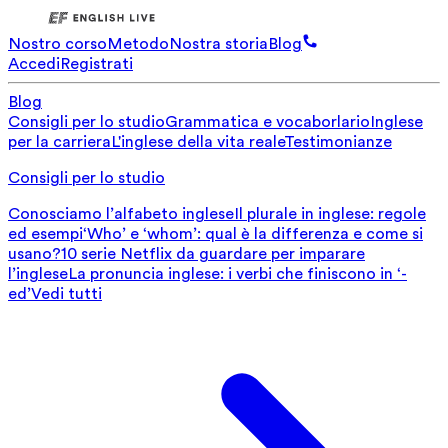
Nostro corso
Metodo
Nostra storia
Blog
Accedi
Registrati
Blog
Consigli per lo studio
Grammatica e vocaborlario
Inglese
per la carriera
L'inglese della vita reale
Testimonianze
Consigli per lo studio
Conosciamo l’alfabeto inglese
Il plurale in inglese: regole
ed esempi
‘Who’ e ‘whom’: qual è la differenza e come si
usano?
10 serie Netflix da guardare per imparare
l’inglese
La pronuncia inglese: i verbi che finiscono in ‘-
ed’
Vedi tutti