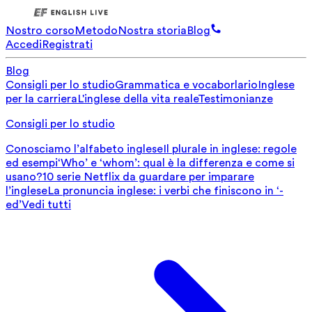
Nostro corso
Metodo
Nostra storia
Blog
Accedi
Registrati
Blog
Consigli per lo studio
Grammatica e vocaborlario
Inglese
per la carriera
L'inglese della vita reale
Testimonianze
Consigli per lo studio
Conosciamo l’alfabeto inglese
Il plurale in inglese: regole
ed esempi
‘Who’ e ‘whom’: qual è la differenza e come si
usano?
10 serie Netflix da guardare per imparare
l’inglese
La pronuncia inglese: i verbi che finiscono in ‘-
ed’
Vedi tutti