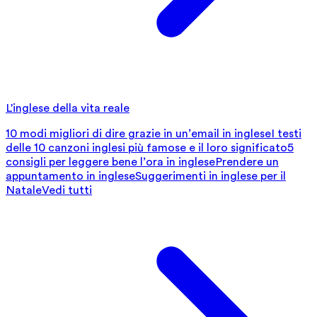
L'inglese della vita reale
10 modi migliori di dire grazie in un’email in inglese
I testi
delle 10 canzoni inglesi più famose e il loro significato
5
consigli per leggere bene l’ora in inglese
Prendere un
appuntamento in inglese
Suggerimenti in inglese per il
Natale
Vedi tutti