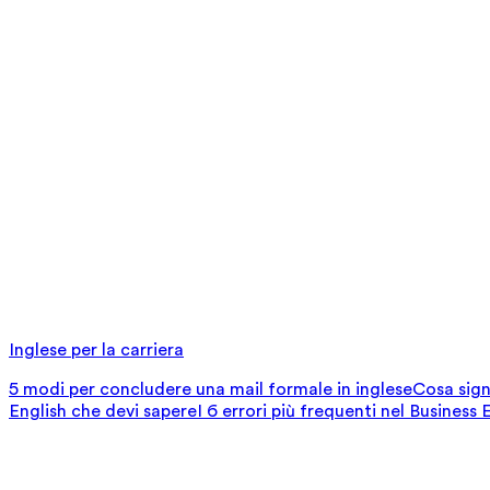
Inglese per la carriera
5 modi per concludere una mail formale in inglese
Cosa signi
English che devi sapere
I 6 errori più frequenti nel Business 