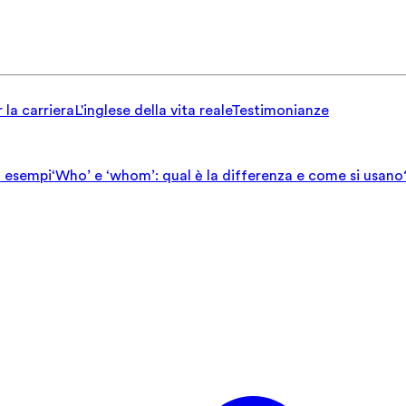
 la carriera
L'inglese della vita reale
Testimonianze
ed esempi
‘Who’ e ‘whom’: qual è la differenza e come si usano