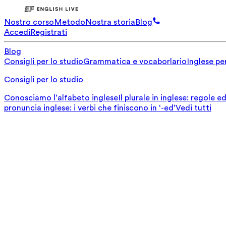
Nostro corso
Metodo
Nostra storia
Blog
Accedi
Registrati
Blog
Consigli per lo studio
Grammatica e vocaborlario
Inglese per
Consigli per lo studio
Conosciamo l’alfabeto inglese
Il plurale in inglese: regole 
pronuncia inglese: i verbi che finiscono in ‘-ed’
Vedi tutti