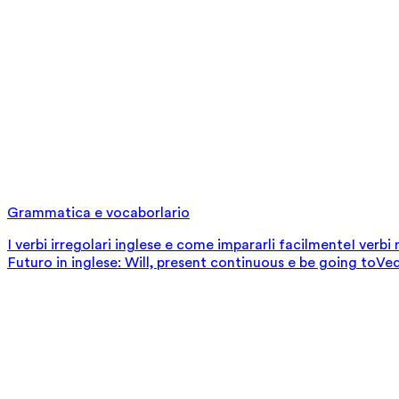
Grammatica e vocaborlario
I verbi irregolari inglese e come impararli facilmente
I verbi
Futuro in inglese: Will, present continuous e be going to
Ved