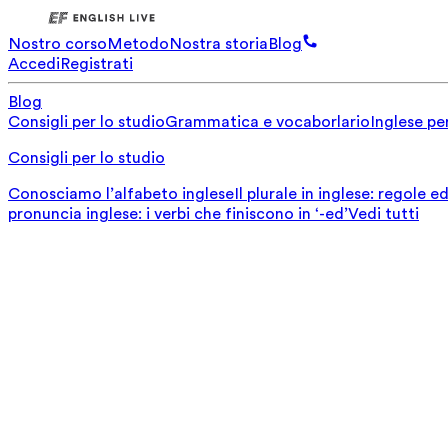
Nostro corso
Metodo
Nostra storia
Blog
Accedi
Registrati
Blog
Consigli per lo studio
Grammatica e vocaborlario
Inglese per
Consigli per lo studio
Conosciamo l’alfabeto inglese
Il plurale in inglese: regole 
pronuncia inglese: i verbi che finiscono in ‘-ed’
Vedi tutti