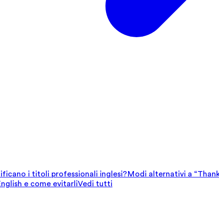
ficano i titoli professionali inglesi?
Modi alternativi a “Thank
English e come evitarli
Vedi tutti