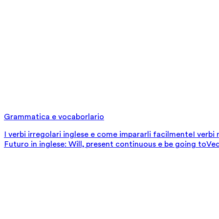
Grammatica e vocaborlario
I verbi irregolari inglese e come impararli facilmente
I verbi
Futuro in inglese: Will, present continuous e be going to
Ved