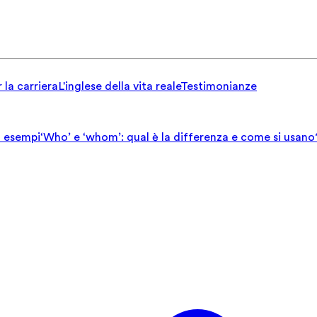
 la carriera
L'inglese della vita reale
Testimonianze
ed esempi
‘Who’ e ‘whom’: qual è la differenza e come si usano