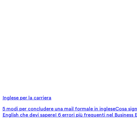
Inglese per la carriera
5 modi per concludere una mail formale in inglese
Cosa signi
English che devi sapere
I 6 errori più frequenti nel Business 