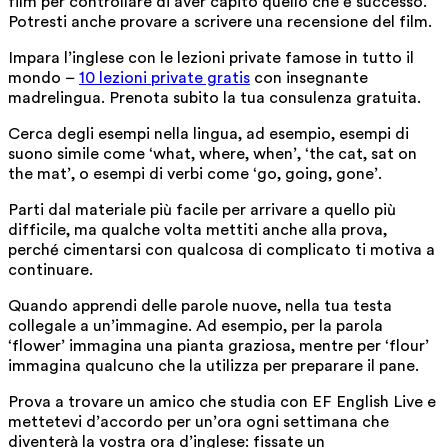
film per controllare di aver capito quello che è successo.
Potresti anche provare a scrivere una recensione del film.
Impara l’inglese con le lezioni private famose in tutto il
mondo –
10 lezioni private gratis
con insegnante
madrelingua. Prenota subito la tua consulenza gratuita.
Cerca degli esempi nella lingua, ad esempio, esempi di
suono simile come ‘what, where, when’, ‘the cat, sat on
the mat’, o esempi di verbi come ‘go, going, gone’.
Parti dal materiale più facile per arrivare a quello più
difficile, ma qualche volta mettiti anche alla prova,
perché cimentarsi con qualcosa di complicato ti motiva a
continuare.
Quando apprendi delle parole nuove, nella tua testa
collegale a un’immagine. Ad esempio, per la parola
‘flower’ immagina una pianta graziosa, mentre per ‘flour’
immagina qualcuno che la utilizza per preparare il pane.
Prova a trovare un amico che studia con EF English Live e
mettetevi d’accordo per un’ora ogni settimana che
diventerà la vostra ora d’inglese: fissate un