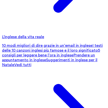
L'inglese della vita reale
10 modi migliori di dire grazie in un’email in inglese
I testi
delle 10 canzoni inglesi più famose e il loro significato
5
consigli per leggere bene l’ora in inglese
Prendere un
appuntamento in inglese
Suggerimenti in inglese per il
Natale
Vedi tutti