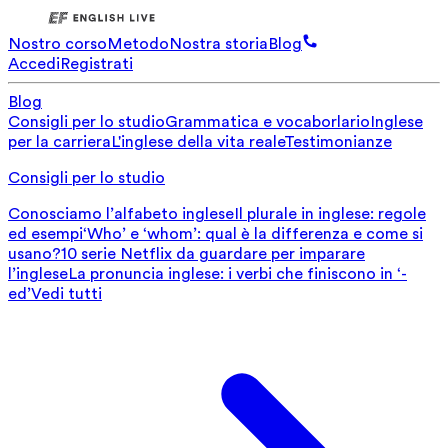
Nostro corso
Metodo
Nostra storia
Blog
Accedi
Registrati
Blog
Consigli per lo studio
Grammatica e vocaborlario
Inglese
per la carriera
L'inglese della vita reale
Testimonianze
Consigli per lo studio
Conosciamo l’alfabeto inglese
Il plurale in inglese: regole
ed esempi
‘Who’ e ‘whom’: qual è la differenza e come si
usano?
10 serie Netflix da guardare per imparare
l’inglese
La pronuncia inglese: i verbi che finiscono in ‘-
ed’
Vedi tutti