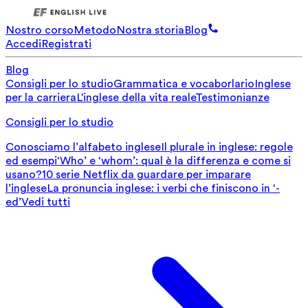
Nostro corso
Metodo
Nostra storia
Blog
Accedi
Registrati
Blog
Consigli per lo studio
Grammatica e vocaborlario
Inglese
per la carriera
L'inglese della vita reale
Testimonianze
Consigli per lo studio
Conosciamo l’alfabeto inglese
Il plurale in inglese: regole
ed esempi
‘Who’ e ‘whom’: qual è la differenza e come si
usano?
10 serie Netflix da guardare per imparare
l’inglese
La pronuncia inglese: i verbi che finiscono in ‘-
ed’
Vedi tutti