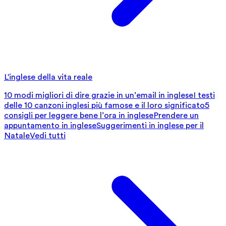
L'inglese della vita reale
10 modi migliori di dire grazie in un’email in inglese
I testi
delle 10 canzoni inglesi più famose e il loro significato
5
consigli per leggere bene l’ora in inglese
Prendere un
appuntamento in inglese
Suggerimenti in inglese per il
Natale
Vedi tutti