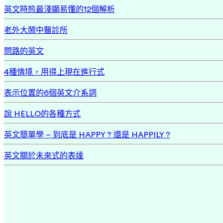
英文時態最淺顯易懂的12個解析
老外大鬧中醫診所
問路的英文
4種情境，用得上現在進行式
表示位置的6個英文介系詞
說 HELLO的各種方式
英文簡單學 – 到底是 HAPPY ? 還是 HAPPILY ?
英文關於未來式的表達