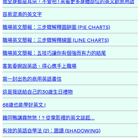
我全身都是耳朵，不會吧 ! 來看更多身體部位的英文創意用語
容易混淆的英文字
職場英文簡報：三步驟解釋圓餅圖 (PIE CHARTS)
職場英文簡報：三步驟解釋線圖 (LINE CHARTS)
職場英文簡報：五技巧讓你有個強而有力的結尾
客氣委婉說英語、得心應手上職場
寫一封出色的商用英語書信
這是我送給自己的30歲生日禮物
68歲也能學好英文 !
雞同鴨講霧煞煞！? 從電影裡的英文談起…
有效的英語自學法 (2)：跟讀 (SHADOWING)