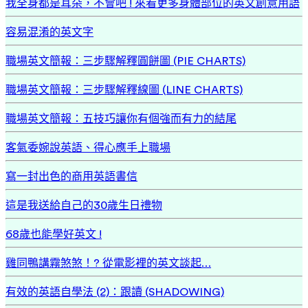
我全身都是耳朵，不會吧 ! 來看更多身體部位的英文創意用語
容易混淆的英文字
職場英文簡報：三步驟解釋圓餅圖 (PIE CHARTS)
職場英文簡報：三步驟解釋線圖 (LINE CHARTS)
職場英文簡報：五技巧讓你有個強而有力的結尾
客氣委婉說英語、得心應手上職場
寫一封出色的商用英語書信
這是我送給自己的30歲生日禮物
68歲也能學好英文 !
雞同鴨講霧煞煞！? 從電影裡的英文談起…
有效的英語自學法 (2)：跟讀 (SHADOWING)