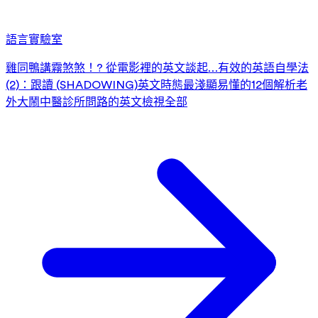
語言實驗室
雞同鴨講霧煞煞！? 從電影裡的英文談起…
有效的英語自學法
(2)：跟讀 (SHADOWING)
英文時態最淺顯易懂的12個解析
老
外大鬧中醫診所
問路的英文
檢視全部