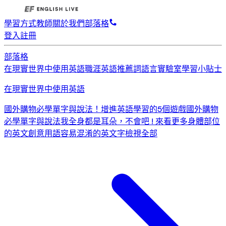
學習方式
教師
關於我們
部落格
登入
註冊
部落格
在現實世界中使用英語
職涯英語
推薦詞
語言實驗室
學習小貼士
在現實世界中使用英語
國外購物必學單字與說法！
增進英語學習的5個遊戲
國外購物
必學單字與說法
我全身都是耳朵，不會吧 ! 來看更多身體部位
的英文創意用語
容易混淆的英文字
檢視全部