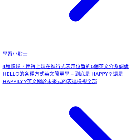
學習小貼士
4種情境，用得上現在進行式
表示位置的6個英文介系詞
說
HELLO的各種方式
英文簡單學 – 到底是 HAPPY ? 還是
HAPPILY ?
英文關於未來式的表達
檢視全部