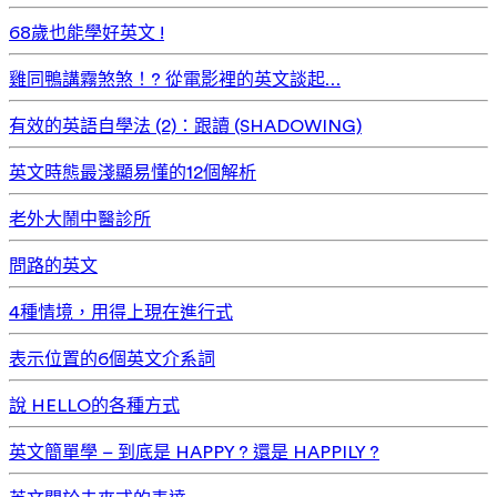
68歲也能學好英文 !
雞同鴨講霧煞煞！? 從電影裡的英文談起…
有效的英語自學法 (2)：跟讀 (SHADOWING)
英文時態最淺顯易懂的12個解析
老外大鬧中醫診所
問路的英文
4種情境，用得上現在進行式
表示位置的6個英文介系詞
說 HELLO的各種方式
英文簡單學 – 到底是 HAPPY ? 還是 HAPPILY ?