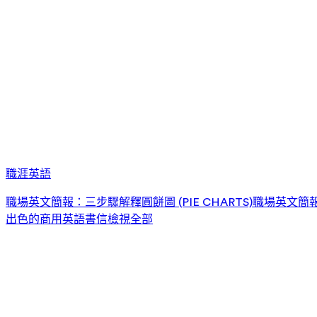
職涯英語
職場英文簡報：三步驟解釋圓餅圖 (PIE CHARTS)
職場英文簡報：
出色的商用英語書信
檢視全部