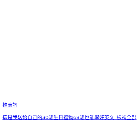
推薦詞
這是我送給自己的30歲生日禮物
68歲也能學好英文 !
檢視全部