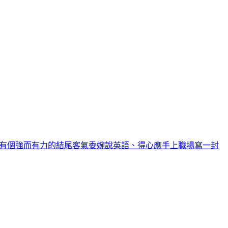
有個強而有力的結尾
客氣委婉說英語、得心應手上職場
寫一封