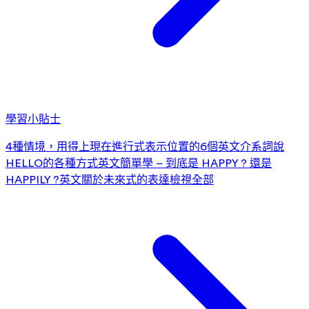
學習小貼士
4種情境，用得上現在進行式
表示位置的6個英文介系詞
說
HELLO的各種方式
英文簡單學 – 到底是 HAPPY ? 還是
HAPPILY ?
英文關於未來式的表達
檢視全部