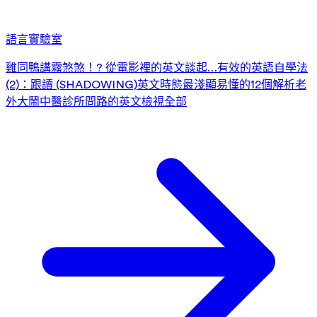
語言實驗室
雞同鴨講霧煞煞！? 從電影裡的英文談起…
有效的英語自學法
(2)：跟讀 (SHADOWING)
英文時態最淺顯易懂的12個解析
老
外大鬧中醫診所
問路的英文
檢視全部