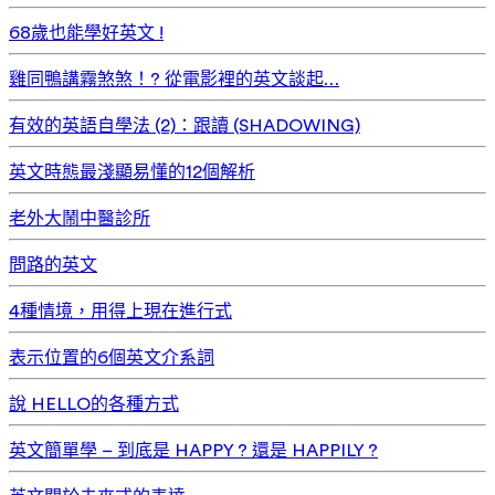
68歲也能學好英文 !
雞同鴨講霧煞煞！? 從電影裡的英文談起…
有效的英語自學法 (2)：跟讀 (SHADOWING)
英文時態最淺顯易懂的12個解析
老外大鬧中醫診所
問路的英文
4種情境，用得上現在進行式
表示位置的6個英文介系詞
說 HELLO的各種方式
英文簡單學 – 到底是 HAPPY ? 還是 HAPPILY ?