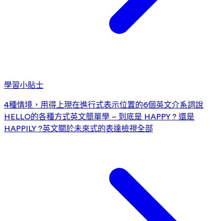
學習小貼士
4種情境，用得上現在進行式
表示位置的6個英文介系詞
說
HELLO的各種方式
英文簡單學 – 到底是 HAPPY ? 還是
HAPPILY ?
英文關於未來式的表達
檢視全部