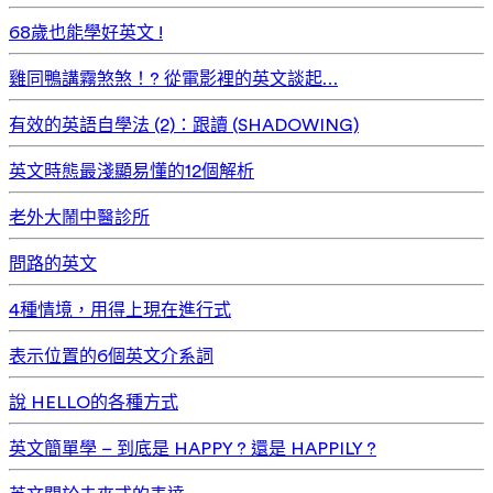
68歲也能學好英文 !
雞同鴨講霧煞煞！? 從電影裡的英文談起…
有效的英語自學法 (2)：跟讀 (SHADOWING)
英文時態最淺顯易懂的12個解析
老外大鬧中醫診所
問路的英文
4種情境，用得上現在進行式
表示位置的6個英文介系詞
說 HELLO的各種方式
英文簡單學 – 到底是 HAPPY ? 還是 HAPPILY ?