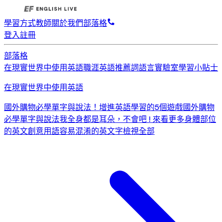
學習方式
教師
關於我們
部落格
登入
註冊
部落格
在現實世界中使用英語
職涯英語
推薦詞
語言實驗室
學習小貼士
在現實世界中使用英語
國外購物必學單字與說法！
增進英語學習的5個遊戲
國外購物
必學單字與說法
我全身都是耳朵，不會吧 ! 來看更多身體部位
的英文創意用語
容易混淆的英文字
檢視全部