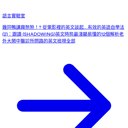
語言實驗室
雞同鴨講霧煞煞！? 從電影裡的英文談起…
有效的英語自學法
(2)：跟讀 (SHADOWING)
英文時態最淺顯易懂的12個解析
老
外大鬧中醫診所
問路的英文
檢視全部