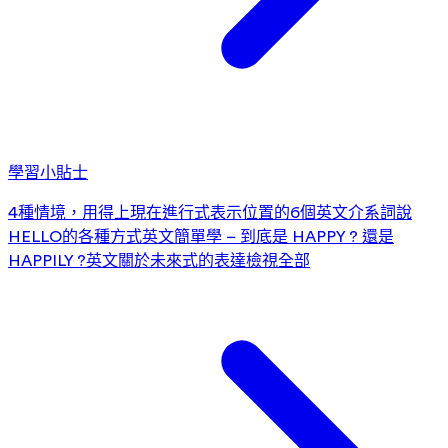
學習小貼士
4種情境，用得上現在進行式
表示位置的6個英文介系詞
說
HELLO的各種方式
英文簡單學 – 到底是 HAPPY ? 還是
HAPPILY ?
英文關於未來式的表達
檢視全部