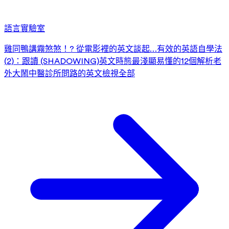
語言實驗室
雞同鴨講霧煞煞！? 從電影裡的英文談起…
有效的英語自學法
(2)：跟讀 (SHADOWING)
英文時態最淺顯易懂的12個解析
老
外大鬧中醫診所
問路的英文
檢視全部