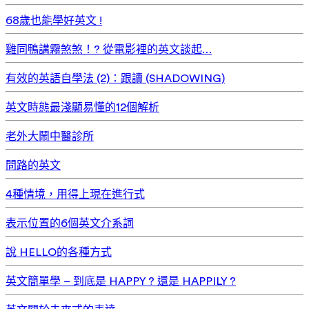
68歲也能學好英文 !
雞同鴨講霧煞煞！? 從電影裡的英文談起…
有效的英語自學法 (2)：跟讀 (SHADOWING)
英文時態最淺顯易懂的12個解析
老外大鬧中醫診所
問路的英文
4種情境，用得上現在進行式
表示位置的6個英文介系詞
說 HELLO的各種方式
英文簡單學 – 到底是 HAPPY ? 還是 HAPPILY ?