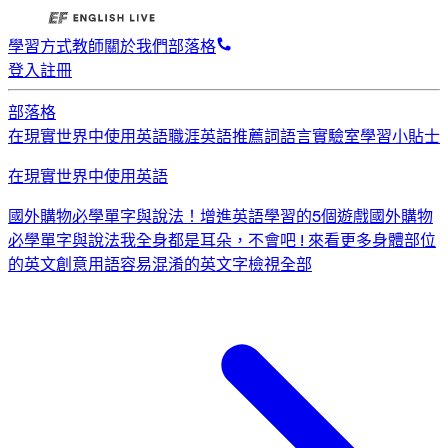
學習方式
教師
關於我們
部落格
登入
註冊
部落格
在現實世界中使用英語
職涯英語
推薦詞
語言實驗室
學習小貼士
在現實世界中使用英語
國外購物必學單字與說法！
增進英語學習的5個遊戲
國外購物
必學單字與說法
我全身都是耳朵，不會吧 ! 來看更多身體部位
的英文創意用語
容易混淆的英文字
檢視全部