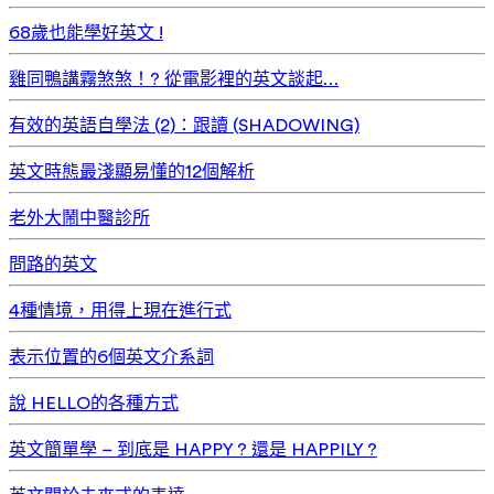
68歲也能學好英文 !
雞同鴨講霧煞煞！? 從電影裡的英文談起…
有效的英語自學法 (2)：跟讀 (SHADOWING)
英文時態最淺顯易懂的12個解析
老外大鬧中醫診所
問路的英文
4種情境，用得上現在進行式
表示位置的6個英文介系詞
說 HELLO的各種方式
英文簡單學 – 到底是 HAPPY ? 還是 HAPPILY ?