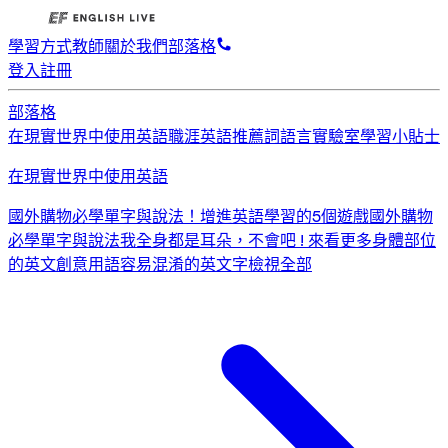
學習方式
教師
關於我們
部落格
登入
註冊
部落格
在現實世界中使用英語
職涯英語
推薦詞
語言實驗室
學習小貼士
在現實世界中使用英語
國外購物必學單字與說法！
增進英語學習的5個遊戲
國外購物
必學單字與說法
我全身都是耳朵，不會吧 ! 來看更多身體部位
的英文創意用語
容易混淆的英文字
檢視全部