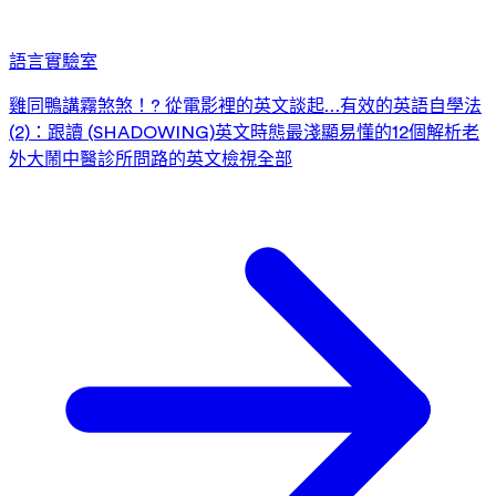
語言實驗室
雞同鴨講霧煞煞！? 從電影裡的英文談起…
有效的英語自學法
(2)：跟讀 (SHADOWING)
英文時態最淺顯易懂的12個解析
老
外大鬧中醫診所
問路的英文
檢視全部