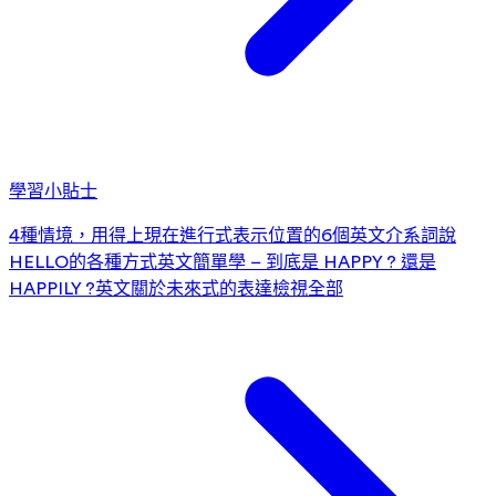
學習小貼士
4種情境，用得上現在進行式
表示位置的6個英文介系詞
說
HELLO的各種方式
英文簡單學 – 到底是 HAPPY ? 還是
HAPPILY ?
英文關於未來式的表達
檢視全部