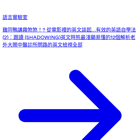
語言實驗室
雞同鴨講霧煞煞！? 從電影裡的英文談起…
有效的英語自學法
(2)：跟讀 (SHADOWING)
英文時態最淺顯易懂的12個解析
老
外大鬧中醫診所
問路的英文
檢視全部