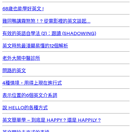
68歲也能學好英文 !
雞同鴨講霧煞煞！? 從電影裡的英文談起…
有效的英語自學法 (2)：跟讀 (SHADOWING)
英文時態最淺顯易懂的12個解析
老外大鬧中醫診所
問路的英文
4種情境，用得上現在進行式
表示位置的6個英文介系詞
說 HELLO的各種方式
英文簡單學 – 到底是 HAPPY ? 還是 HAPPILY ?