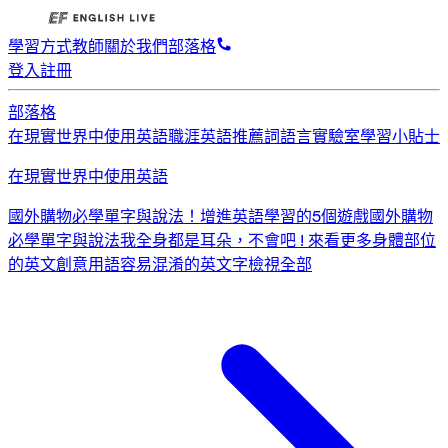
學習方式
教師
關於我們
部落格
登入
註冊
部落格
在現實世界中使用英語
職涯英語
推薦詞
語言實驗室
學習小貼士
在現實世界中使用英語
國外購物必學單字與說法！
增進英語學習的5個遊戲
國外購物
必學單字與說法
我全身都是耳朵，不會吧 ! 來看更多身體部位
的英文創意用語
容易混淆的英文字
檢視全部