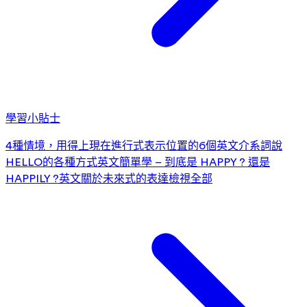
學習小貼士
4種情境，用得上現在進行式
表示位置的6個英文介系詞
說
HELLO的各種方式
英文簡單學 – 到底是 HAPPY ? 還是
HAPPILY ?
英文關於未來式的表達
檢視全部