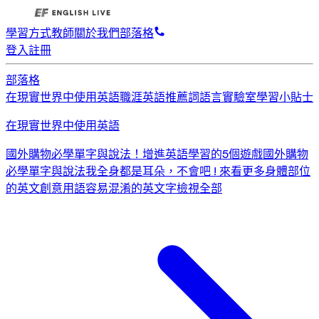
學習方式
教師
關於我們
部落格
登入
註冊
部落格
在現實世界中使用英語
職涯英語
推薦詞
語言實驗室
學習小貼士
在現實世界中使用英語
國外購物必學單字與說法！
增進英語學習的5個遊戲
國外購物
必學單字與說法
我全身都是耳朵，不會吧 ! 來看更多身體部位
的英文創意用語
容易混淆的英文字
檢視全部