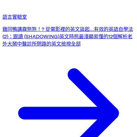
語言實驗室
雞同鴨講霧煞煞！? 從電影裡的英文談起…
有效的英語自學法
(2)：跟讀 (SHADOWING)
英文時態最淺顯易懂的12個解析
老
外大鬧中醫診所
問路的英文
檢視全部