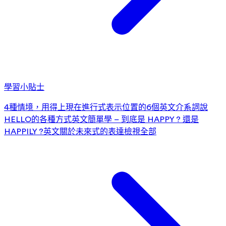
學習小貼士
4種情境，用得上現在進行式
表示位置的6個英文介系詞
說
HELLO的各種方式
英文簡單學 – 到底是 HAPPY ? 還是
HAPPILY ?
英文關於未來式的表達
檢視全部