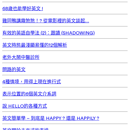
68歲也能學好英文 !
雞同鴨講霧煞煞！? 從電影裡的英文談起…
有效的英語自學法 (2)：跟讀 (SHADOWING)
英文時態最淺顯易懂的12個解析
老外大鬧中醫診所
問路的英文
4種情境，用得上現在進行式
表示位置的6個英文介系詞
說 HELLO的各種方式
英文簡單學 – 到底是 HAPPY ? 還是 HAPPILY ?