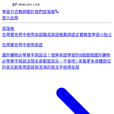
學習方式
教師
關於我們
部落格
登入
註冊
部落格
在現實世界中使用英語
職涯英語
推薦詞
語言實驗室
學習小貼士
在現實世界中使用英語
國外購物必學單字與說法！
增進英語學習的5個遊戲
國外購物
必學單字與說法
我全身都是耳朵，不會吧 ! 來看更多身體部位
的英文創意用語
容易混淆的英文字
檢視全部