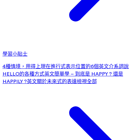
學習小貼士
4種情境，用得上現在進行式
表示位置的6個英文介系詞
說
HELLO的各種方式
英文簡單學 – 到底是 HAPPY ? 還是
HAPPILY ?
英文關於未來式的表達
檢視全部