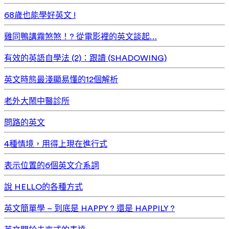
68歲也能學好英文 !
雞同鴨講霧煞煞！? 從電影裡的英文談起…
有效的英語自學法 (2)：跟讀 (SHADOWING)
英文時態最淺顯易懂的12個解析
老外大鬧中醫診所
問路的英文
4種情境，用得上現在進行式
表示位置的6個英文介系詞
說 HELLO的各種方式
英文簡單學 – 到底是 HAPPY ? 還是 HAPPILY ?