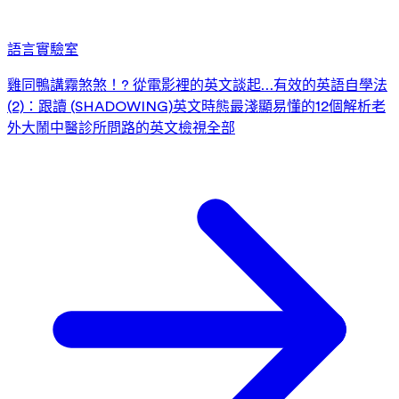
語言實驗室
雞同鴨講霧煞煞！? 從電影裡的英文談起…
有效的英語自學法
(2)：跟讀 (SHADOWING)
英文時態最淺顯易懂的12個解析
老
外大鬧中醫診所
問路的英文
檢視全部