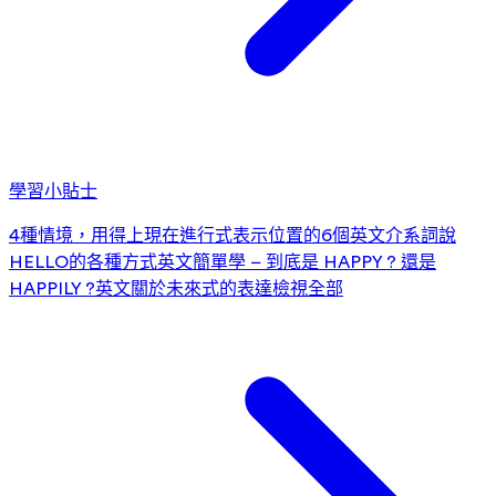
學習小貼士
4種情境，用得上現在進行式
表示位置的6個英文介系詞
說
HELLO的各種方式
英文簡單學 – 到底是 HAPPY ? 還是
HAPPILY ?
英文關於未來式的表達
檢視全部