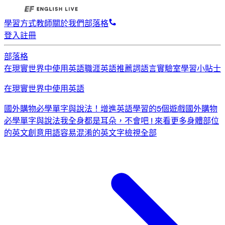
學習方式
教師
關於我們
部落格
登入
註冊
部落格
在現實世界中使用英語
職涯英語
推薦詞
語言實驗室
學習小貼士
在現實世界中使用英語
國外購物必學單字與說法！
增進英語學習的5個遊戲
國外購物
必學單字與說法
我全身都是耳朵，不會吧 ! 來看更多身體部位
的英文創意用語
容易混淆的英文字
檢視全部