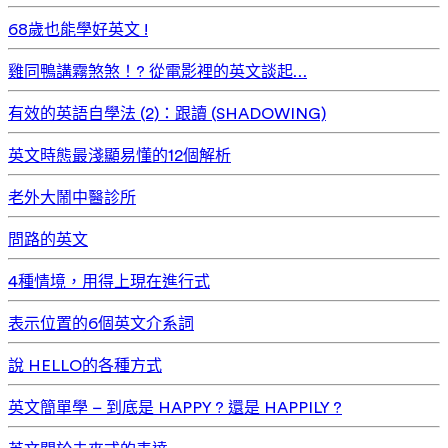
68歲也能學好英文 !
雞同鴨講霧煞煞！? 從電影裡的英文談起…
有效的英語自學法 (2)：跟讀 (SHADOWING)
英文時態最淺顯易懂的12個解析
老外大鬧中醫診所
問路的英文
4種情境，用得上現在進行式
表示位置的6個英文介系詞
說 HELLO的各種方式
英文簡單學 – 到底是 HAPPY ? 還是 HAPPILY ?