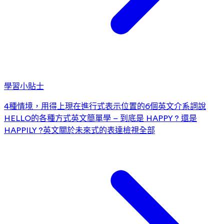
學習小貼士
4種情境，用得上現在進行式
表示位置的6個英文介系詞
說
HELLO的各種方式
英文簡單學 – 到底是 HAPPY ? 還是
HAPPILY ?
英文關於未來式的表達
檢視全部