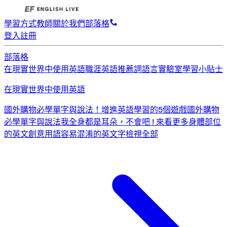
學習方式
教師
關於我們
部落格
登入
註冊
部落格
在現實世界中使用英語
職涯英語
推薦詞
語言實驗室
學習小貼士
在現實世界中使用英語
國外購物必學單字與說法！
增進英語學習的5個遊戲
國外購物
必學單字與說法
我全身都是耳朵，不會吧 ! 來看更多身體部位
的英文創意用語
容易混淆的英文字
檢視全部