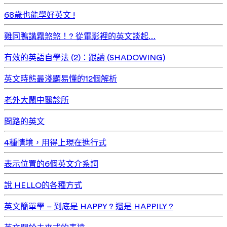
68歲也能學好英文 !
雞同鴨講霧煞煞！? 從電影裡的英文談起…
有效的英語自學法 (2)：跟讀 (SHADOWING)
英文時態最淺顯易懂的12個解析
老外大鬧中醫診所
問路的英文
4種情境，用得上現在進行式
表示位置的6個英文介系詞
說 HELLO的各種方式
英文簡單學 – 到底是 HAPPY ? 還是 HAPPILY ?