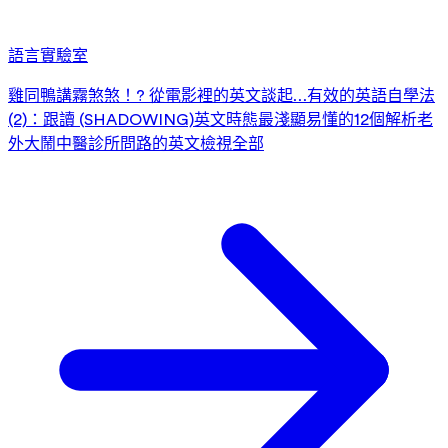
語言實驗室
雞同鴨講霧煞煞！? 從電影裡的英文談起…
有效的英語自學法
(2)：跟讀 (SHADOWING)
英文時態最淺顯易懂的12個解析
老
外大鬧中醫診所
問路的英文
檢視全部