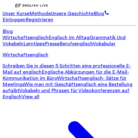
Unser Kurse
Methode
Unsere Geschichte
Blog
Einloggen
Registrieren
Blog
Wirtschaftsenglisch
Englisch Im Alltag
Grammatik Und
Vokabeln
Lerntipps
Presse
Berufsenglisch
Vokabular
Wirtschaftsenglisch
Schreiben Sie in diesen 5 Schritten eine professionelle E-
Mail auf englisch
Englische Abkürzungen für die E-Mail-
Kommunikation im Büro
Wirtschaftsenglisch- Sätze für
Meetings
Wie man mit Geschäftsenglisch eine Bestellung
aufgibt
Vokabeln und Phrasen für Videokonferenzen auf
Englisch
View all