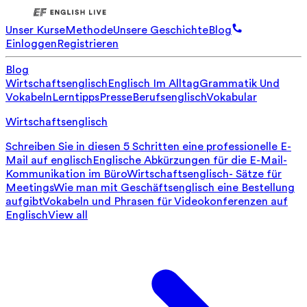
Unser Kurse
Methode
Unsere Geschichte
Blog
Einloggen
Registrieren
Blog
Wirtschaftsenglisch
Englisch Im Alltag
Grammatik Und
Vokabeln
Lerntipps
Presse
Berufsenglisch
Vokabular
Wirtschaftsenglisch
Schreiben Sie in diesen 5 Schritten eine professionelle E-
Mail auf englisch
Englische Abkürzungen für die E-Mail-
Kommunikation im Büro
Wirtschaftsenglisch- Sätze für
Meetings
Wie man mit Geschäftsenglisch eine Bestellung
aufgibt
Vokabeln und Phrasen für Videokonferenzen auf
Englisch
View all