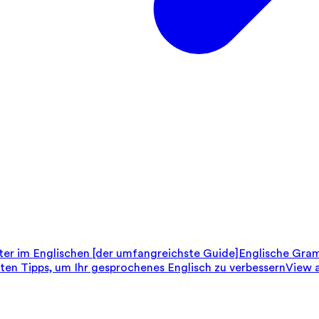
er im Englischen [der umfangreichste Guide]
Englische Gram
sten Tipps, um Ihr gesprochenes Englisch zu verbessern
View a