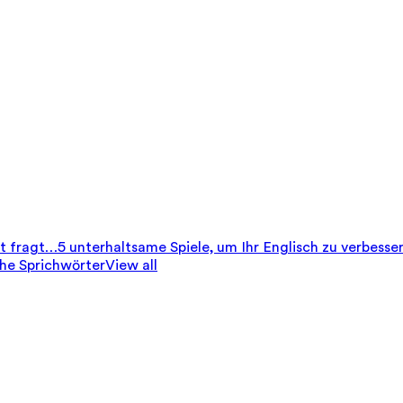
it fragt…
5 unterhaltsame Spiele, um Ihr Englisch zu verbesse
che Sprichwörter
View all