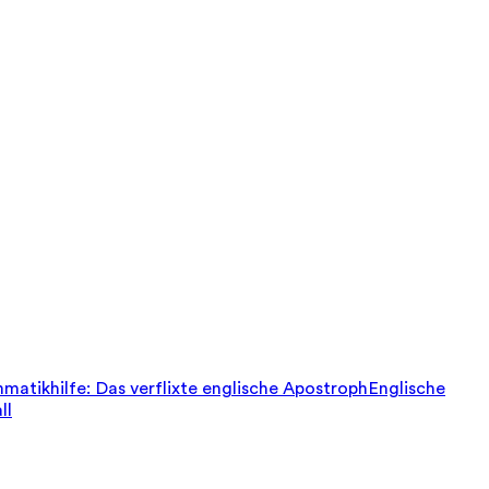
matikhilfe: Das verflixte englische Apostroph
Englische
ll