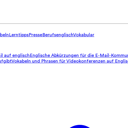
beln
Lerntipps
Presse
Berufsenglisch
Vokabular
il auf englisch
Englische Abkürzungen für die E-Mail-Kommun
ufgibt
Vokabeln und Phrasen für Videokonferenzen auf Engli