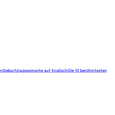
rn
Geburtstagswünsche auf Englisch
Die 10 berühmtesten