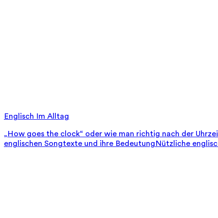
Englisch Im Alltag
„How goes the clock“ oder wie man richtig nach der Uhrze
englischen Songtexte und ihre Bedeutung
Nützliche englis