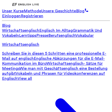
Unser Kurse
Methode
Unsere Geschichte
Blog
Einloggen
Registrieren
Blog
Wirtschaftsenglisch
Englisch Im Alltag
Grammatik Und
Vokabeln
Lerntipps
Presse
Berufsenglisch
Vokabular
Wirtschaftsenglisch
Schreiben Sie in diesen 5 Schritten eine professionelle E-
Mail auf englisch
Englische Abkürzungen für die E-Mail-
Kommunikation im Büro
Wirtschaftsenglisch- Sätze für
Meetings
Wie man mit Geschäftsenglisch eine Bestellung
aufgibt
Vokabeln und Phrasen für Videokonferenzen auf
Englisch
View all