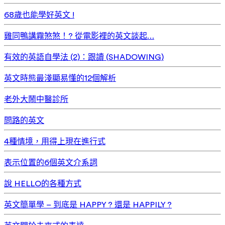
68歲也能學好英文 !
雞同鴨講霧煞煞！? 從電影裡的英文談起…
有效的英語自學法 (2)：跟讀 (SHADOWING)
英文時態最淺顯易懂的12個解析
老外大鬧中醫診所
問路的英文
4種情境，用得上現在進行式
表示位置的6個英文介系詞
說 HELLO的各種方式
英文簡單學 – 到底是 HAPPY ? 還是 HAPPILY ?