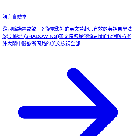
語言實驗室
雞同鴨講霧煞煞！? 從電影裡的英文談起…
有效的英語自學法
(2)：跟讀 (SHADOWING)
英文時態最淺顯易懂的12個解析
老
外大鬧中醫診所
問路的英文
檢視全部