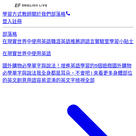
學習方式
教師
關於我們
部落格
登入
註冊
部落格
在現實世界中使用英語
職涯英語
推薦詞
語言實驗室
學習小貼士
在現實世界中使用英語
國外購物必學單字與說法！
增進英語學習的5個遊戲
國外購物
必學單字與說法
我全身都是耳朵，不會吧 ! 來看更多身體部位
的英文創意用語
容易混淆的英文字
檢視全部