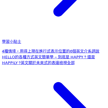
學習小貼士
4種情境，用得上現在進行式
表示位置的6個英文介系詞
說
HELLO的各種方式
英文簡單學 – 到底是 HAPPY ? 還是
HAPPILY ?
英文關於未來式的表達
檢視全部