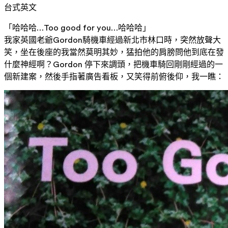
台式英文
「哈哈哈…Too good for you…哈哈哈」
我家英國老爺Gordon騎機車經過新北市林口時，突然放聲大
笑，坐在後座的我當然莫明其妙，猛拍他的肩膀問他到底在發
什麼神經啊？Gordon 停下來調頭，把機車騎回剛剛經過的一
個新建案，然後手指著廣告看板，又笑得前俯後仰，我一瞧：