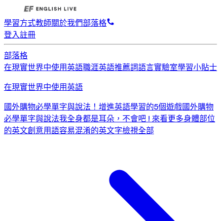
學習方式
教師
關於我們
部落格
登入
註冊
部落格
在現實世界中使用英語
職涯英語
推薦詞
語言實驗室
學習小貼士
在現實世界中使用英語
國外購物必學單字與說法！
增進英語學習的5個遊戲
國外購物
必學單字與說法
我全身都是耳朵，不會吧 ! 來看更多身體部位
的英文創意用語
容易混淆的英文字
檢視全部