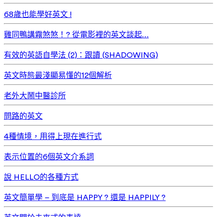
68歲也能學好英文 !
雞同鴨講霧煞煞！? 從電影裡的英文談起…
有效的英語自學法 (2)：跟讀 (SHADOWING)
英文時態最淺顯易懂的12個解析
老外大鬧中醫診所
問路的英文
4種情境，用得上現在進行式
表示位置的6個英文介系詞
說 HELLO的各種方式
英文簡單學 – 到底是 HAPPY ? 還是 HAPPILY ?