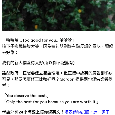
「哈哈哈…Too good for you…哈哈哈」
這下子換我捧腹大笑，因為這句話剛好有點反諷的意味，讀起
來好像：
我們的新大樓蓋得太好(所以你不配擁有)
雖然政府一直想要建立雙語環境，但直接中譯英的廣告卻隨處
可見，那要怎麼修正比較好呢？Gordon 提供兩句謹供業者參
考：
「You deserve the best.」
「Only the best for you because you are worth it.」
母語外師24小時線上陪你練英文！
填表預約試聽，進一步了