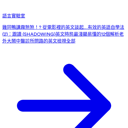
語言實驗室
雞同鴨講霧煞煞！? 從電影裡的英文談起…
有效的英語自學法
(2)：跟讀 (SHADOWING)
英文時態最淺顯易懂的12個解析
老
外大鬧中醫診所
問路的英文
檢視全部