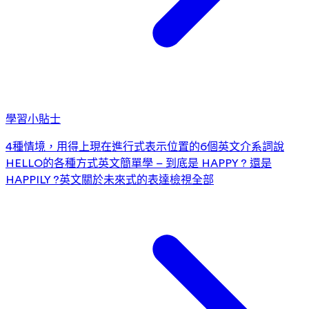
學習小貼士
4種情境，用得上現在進行式
表示位置的6個英文介系詞
說
HELLO的各種方式
英文簡單學 – 到底是 HAPPY ? 還是
HAPPILY ?
英文關於未來式的表達
檢視全部