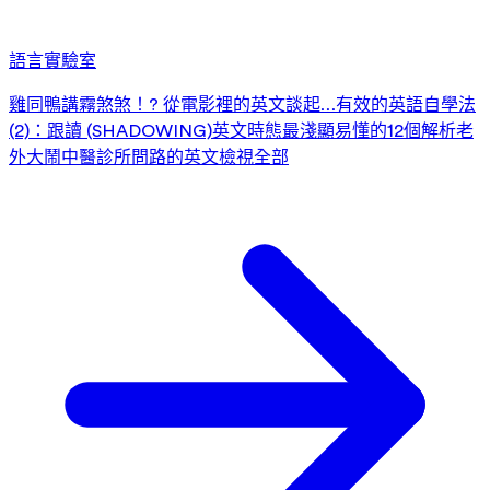
語言實驗室
雞同鴨講霧煞煞！? 從電影裡的英文談起…
有效的英語自學法
(2)：跟讀 (SHADOWING)
英文時態最淺顯易懂的12個解析
老
外大鬧中醫診所
問路的英文
檢視全部