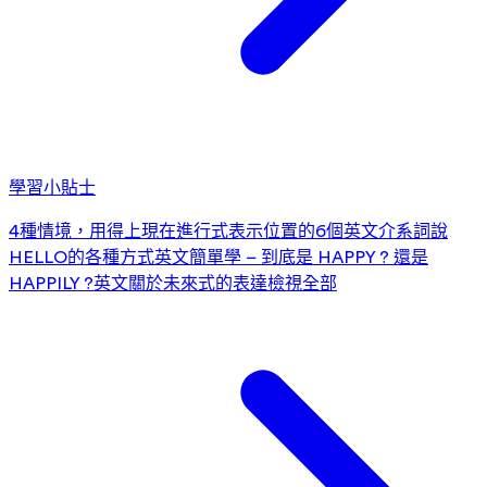
學習小貼士
4種情境，用得上現在進行式
表示位置的6個英文介系詞
說
HELLO的各種方式
英文簡單學 – 到底是 HAPPY ? 還是
HAPPILY ?
英文關於未來式的表達
檢視全部