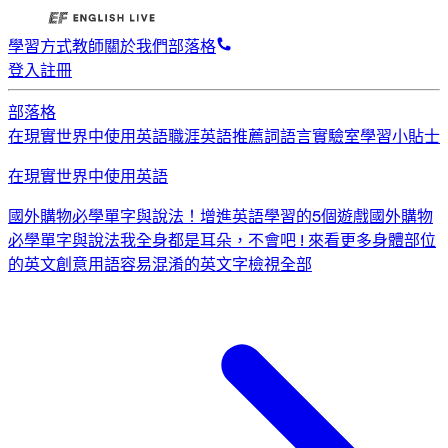
學習方式
教師
關於我們
部落格
登入
註冊
部落格
在現實世界中使用英語
職涯英語
推薦詞
語言實驗室
學習小貼士
在現實世界中使用英語
國外購物必學單字與說法！
增進英語學習的5個遊戲
國外購物
必學單字與說法
我全身都是耳朵，不會吧 ! 來看更多身體部位
的英文創意用語
容易混淆的英文字
檢視全部