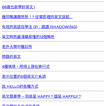
68歲也能學好英文 !
雞同鴨講霧煞煞！? 從電影裡的英文談起…
有效的英語自學法 (2)：跟讀 (SHADOWING)
英文時態最淺顯易懂的12個解析
老外大鬧中醫診所
問路的英文
4種情境，用得上現在進行式
表示位置的6個英文介系詞
說 HELLO的各種方式
英文簡單學 – 到底是 HAPPY ? 還是 HAPPILY ?