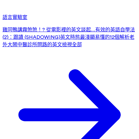
語言實驗室
雞同鴨講霧煞煞！? 從電影裡的英文談起…
有效的英語自學法
(2)：跟讀 (SHADOWING)
英文時態最淺顯易懂的12個解析
老
外大鬧中醫診所
問路的英文
檢視全部