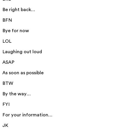
Be right back…
BFN
Bye for now
LOL
Laughing out loud
ASAP
As soon as possible
BTW
By the way…
FYI
For your information…
JK