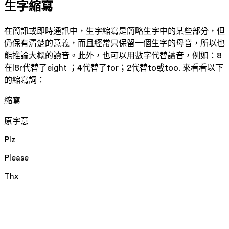
生字縮寫
在簡訊或即時通訊中，生字縮寫是簡略生字中的某些部分，但
仍保有清楚的意義，而且經常只保留一個生字的母音，所以也
能推論大概的讀音。此外，也可以用數字代替讀音，例如：8
在l8r代替了eight ；4代替了for；2代替to或too. 來看看以下
的縮寫詞：
縮寫
原字意
Plz
Please
Thx
Thanks
Cya