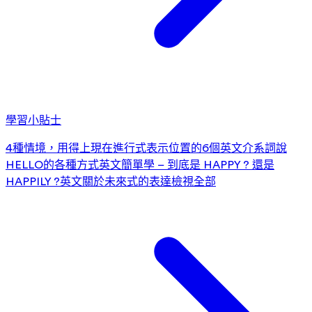
學習小貼士
4種情境，用得上現在進行式
表示位置的6個英文介系詞
說
HELLO的各種方式
英文簡單學 – 到底是 HAPPY ? 還是
HAPPILY ?
英文關於未來式的表達
檢視全部