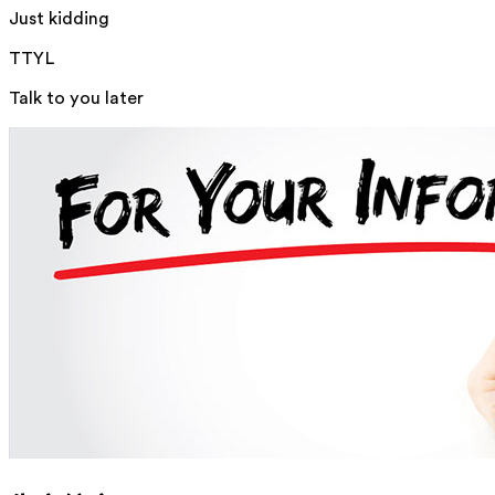
Just kidding
TTYL
Talk to you later