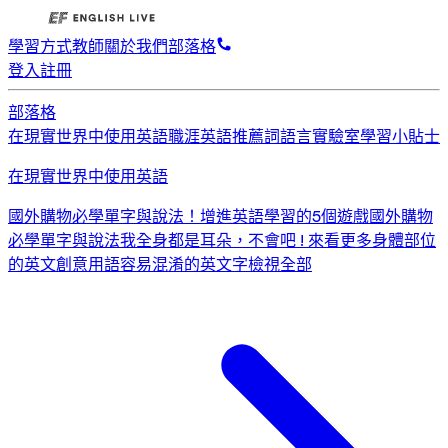
學習方式
教師
關於我們
部落格
登入
註冊
部落格
在現實世界中使用英語
職涯英語
推薦詞
語言實驗室
學習小貼士
在現實世界中使用英語
國外購物必學單字與說法！
增進英語學習的5個遊戲
國外購物
必學單字與說法
我全身都是耳朵，不會吧 ! 來看更多身體部位
的英文創意用語
容易混淆的英文字
檢視全部