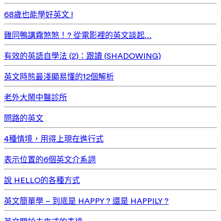
68歲也能學好英文 !
雞同鴨講霧煞煞！? 從電影裡的英文談起…
有效的英語自學法 (2)：跟讀 (SHADOWING)
英文時態最淺顯易懂的12個解析
老外大鬧中醫診所
問路的英文
4種情境，用得上現在進行式
表示位置的6個英文介系詞
說 HELLO的各種方式
英文簡單學 – 到底是 HAPPY ? 還是 HAPPILY ?