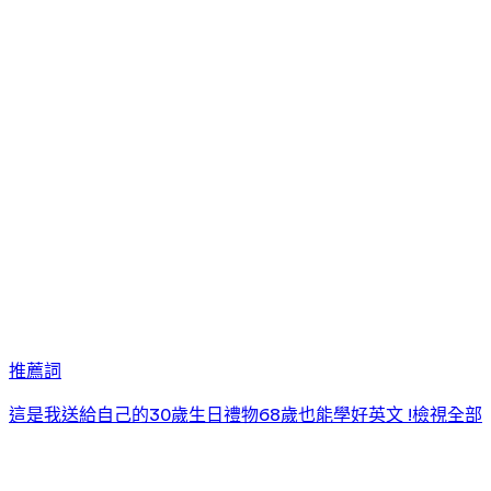
推薦詞
這是我送給自己的30歲生日禮物
68歲也能學好英文 !
檢視全部