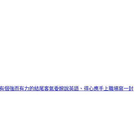
有個強而有力的結尾
客氣委婉說英語、得心應手上職場
寫一封