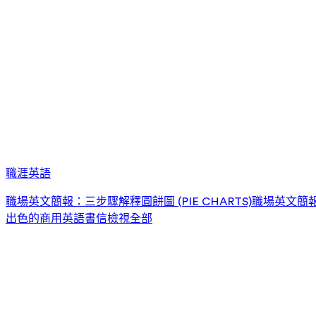
職涯英語
職場英文簡報：三步驟解釋圓餅圖 (PIE CHARTS)
職場英文簡報：
出色的商用英語書信
檢視全部