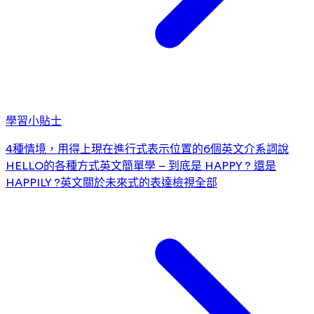
學習小貼士
4種情境，用得上現在進行式
表示位置的6個英文介系詞
說
HELLO的各種方式
英文簡單學 – 到底是 HAPPY ? 還是
HAPPILY ?
英文關於未來式的表達
檢視全部