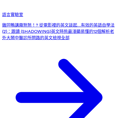
語言實驗室
雞同鴨講霧煞煞！? 從電影裡的英文談起…
有效的英語自學法
(2)：跟讀 (SHADOWING)
英文時態最淺顯易懂的12個解析
老
外大鬧中醫診所
問路的英文
檢視全部