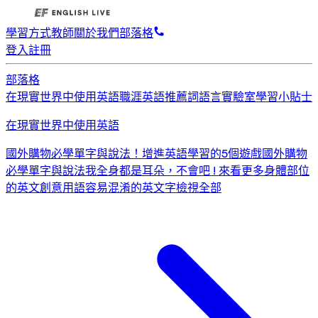
學習方式
教師
關於我們
部落格
登入
註冊
部落格
在現實世界中使用英語
職涯英語
推薦詞
語言實驗室
學習小貼士
在現實世界中使用英語
國外購物必學單字與說法！
增進英語學習的5個遊戲
國外購物
必學單字與說法
我全身都是耳朵，不會吧 ! 來看更多身體部位
的英文創意用語
容易混淆的英文字
檢視全部