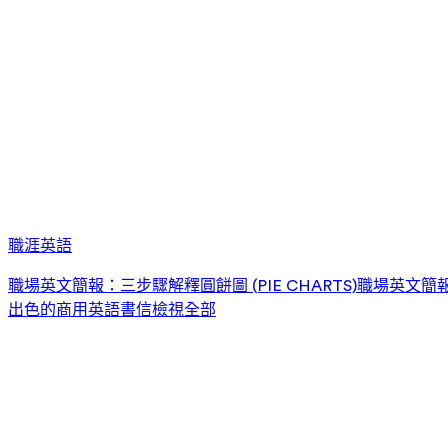
職涯英語
職場英文簡報：三步驟解釋圓餅圖 (PIE CHARTS)
職場英文簡報：
出色的商用英語書信
檢視全部