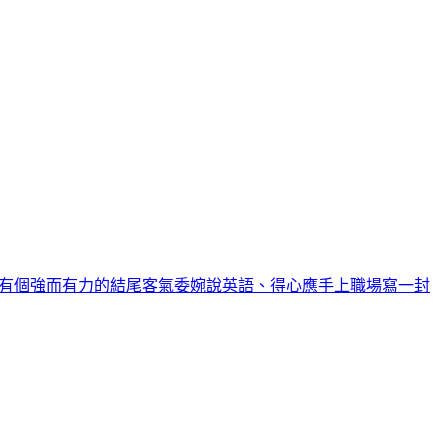
有個強而有力的結尾
客氣委婉說英語、得心應手上職場
寫一封