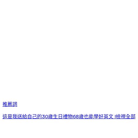
推薦詞
這是我送給自己的30歲生日禮物
68歲也能學好英文 !
檢視全部