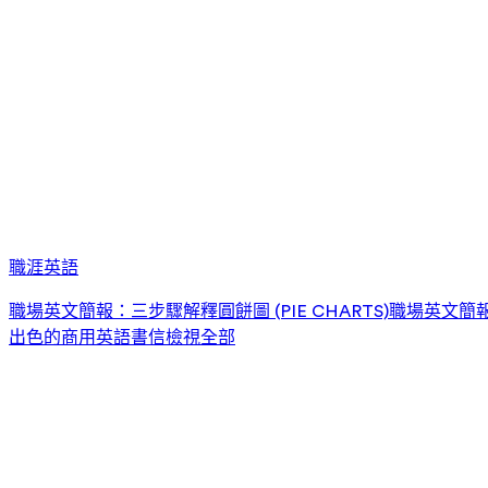
職涯英語
職場英文簡報：三步驟解釋圓餅圖 (PIE CHARTS)
職場英文簡報：
出色的商用英語書信
檢視全部