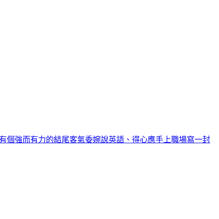
有個強而有力的結尾
客氣委婉說英語、得心應手上職場
寫一封