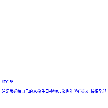
推薦詞
這是我送給自己的30歲生日禮物
68歲也能學好英文 !
檢視全部