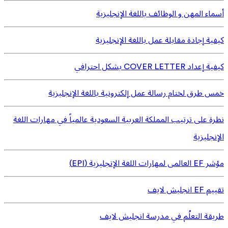
أسماء المهن و الوظائف باللغة الإنجليزية
كيفية إجادة مقابلة عمل باللغة الإنجليزية
كيفية إعداد COVER LETTER بشكل احترافي
خمس طرق لختام رسالة عمل إلكترونية باللغة الإنجليزية
نظرة على ترتيب المملكة العربية السعودية عالمياً في مهارات اللغة
الإنجليزية
مؤشر EF العالمى لمهارات اللغة الإنجليزية (EPI)
تقييم EF انجليش لايف
طريقة التعلُم في مدرسة انجليش لايف