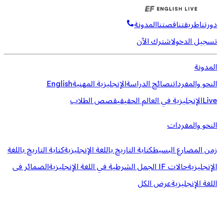
دورتنا
طريقتنا
قصتنا
المدونة
تسجيل الدخول
اشترك الآن
المدونة
النحو والمفردات
نصائح الدراسة
الإنجليزية المهنية
English
Live
الإنجليزية في العالم الحقيقي
قصص الطلاب
النحو والمفردات
زمن المضارع البسيط
كتابة التاريخ باللغة الإنجليزية
كتابة التاريخ باللغة
الإنجليزية
حالات IF الجمل الشرطية في اللغة الإنجليزية
الضمائر فى
اللغة الإنجليزية
عرض الكل