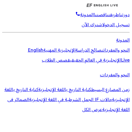
دورتنا
طريقتنا
قصتنا
المدونة
تسجيل الدخول
اشترك الآن
المدونة
النحو والمفردات
نصائح الدراسة
الإنجليزية المهنية
English
Live
الإنجليزية في العالم الحقيقي
قصص الطلاب
النحو والمفردات
زمن المضارع البسيط
كتابة التاريخ باللغة الإنجليزية
كتابة التاريخ باللغة
الإنجليزية
حالات IF الجمل الشرطية في اللغة الإنجليزية
الضمائر فى
اللغة الإنجليزية
عرض الكل