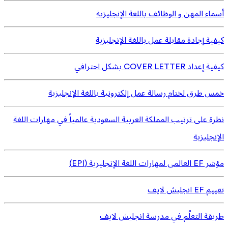
أسماء المهن و الوظائف باللغة الإنجليزية
كيفية إجادة مقابلة عمل باللغة الإنجليزية
كيفية إعداد COVER LETTER بشكل احترافي
خمس طرق لختام رسالة عمل إلكترونية باللغة الإنجليزية
نظرة على ترتيب المملكة العربية السعودية عالمياً في مهارات اللغة
الإنجليزية
مؤشر EF العالمى لمهارات اللغة الإنجليزية (EPI)
تقييم EF انجليش لايف
طريقة التعلُم في مدرسة انجليش لايف