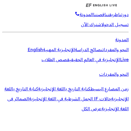
دورتنا
طريقتنا
قصتنا
المدونة
تسجيل الدخول
اشترك الآن
المدونة
النحو والمفردات
نصائح الدراسة
الإنجليزية المهنية
English
Live
الإنجليزية في العالم الحقيقي
قصص الطلاب
النحو والمفردات
زمن المضارع البسيط
كتابة التاريخ باللغة الإنجليزية
كتابة التاريخ باللغة
الإنجليزية
حالات IF الجمل الشرطية في اللغة الإنجليزية
الضمائر فى
اللغة الإنجليزية
عرض الكل