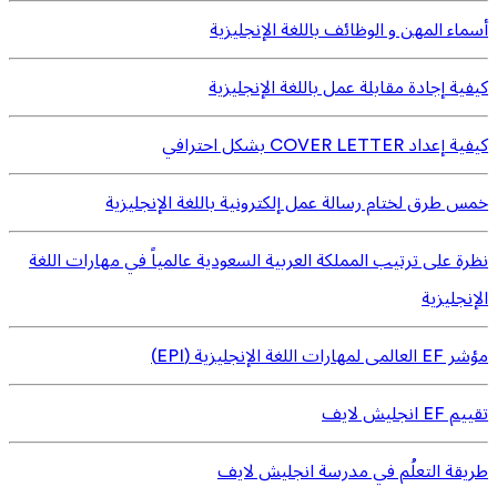
أسماء المهن و الوظائف باللغة الإنجليزية
كيفية إجادة مقابلة عمل باللغة الإنجليزية
كيفية إعداد COVER LETTER بشكل احترافي
خمس طرق لختام رسالة عمل إلكترونية باللغة الإنجليزية
نظرة على ترتيب المملكة العربية السعودية عالمياً في مهارات اللغة
الإنجليزية
مؤشر EF العالمى لمهارات اللغة الإنجليزية (EPI)
تقييم EF انجليش لايف
طريقة التعلُم في مدرسة انجليش لايف