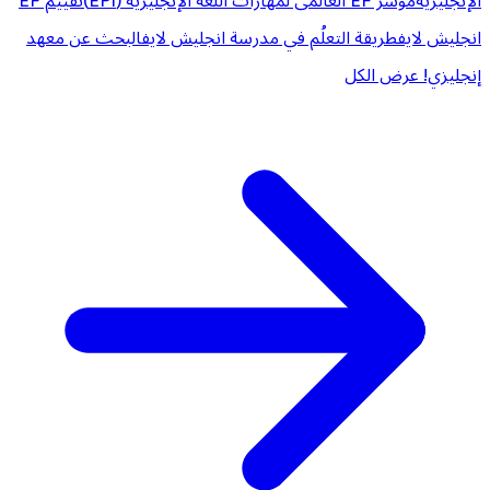
الإنجليزية
مؤشر EF العالمى لمهارات اللغة الإنجليزية (EPI)
تقييم EF
انجليش لايف
طريقة التعلُم في مدرسة انجليش لايف
البحث عن معهد
إنجليزي!
عرض الكل