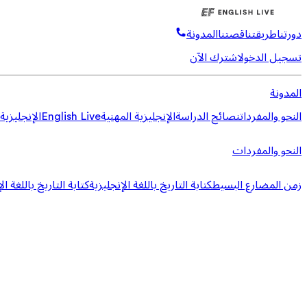
دورتنا
طريقتنا
قصتنا
المدونة
تسجيل الدخول
اشترك الآن
المدونة
النحو والمفردات
نصائح الدراسة
الإنجليزية المهنية
English Live
الإنجليزية
النحو والمفردات
زمن المضارع البسيط
كتابة التاريخ باللغة الإنجليزية
كتابة التاريخ باللغة ال