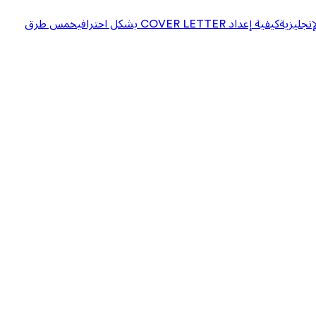
إنجليزية
كيفية إعداد COVER LETTER بشكل احترافي
خمس طرق