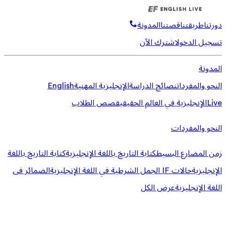
دورتنا
طريقتنا
قصتنا
المدونة
تسجيل الدخول
اشترك الآن
المدونة
النحو والمفردات
نصائح الدراسة
الإنجليزية المهنية
English
Live
الإنجليزية في العالم الحقيقي
قصص الطلاب
النحو والمفردات
زمن المضارع البسيط
كتابة التاريخ باللغة الإنجليزية
كتابة التاريخ باللغة
الإنجليزية
حالات IF الجمل الشرطية في اللغة الإنجليزية
الضمائر فى
اللغة الإنجليزية
عرض الكل