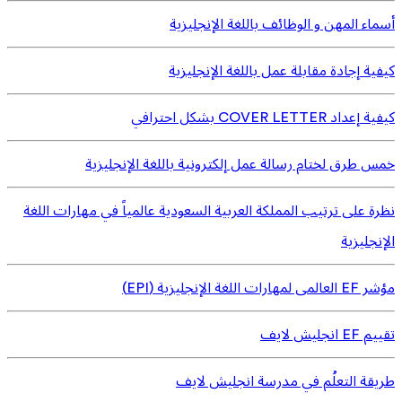
أسماء المهن و الوظائف باللغة الإنجليزية
كيفية إجادة مقابلة عمل باللغة الإنجليزية
كيفية إعداد COVER LETTER بشكل احترافي
خمس طرق لختام رسالة عمل إلكترونية باللغة الإنجليزية
نظرة على ترتيب المملكة العربية السعودية عالمياً في مهارات اللغة
الإنجليزية
مؤشر EF العالمى لمهارات اللغة الإنجليزية (EPI)
تقييم EF انجليش لايف
طريقة التعلُم في مدرسة انجليش لايف