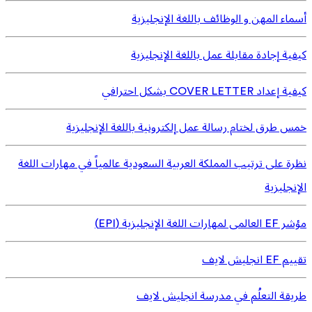
أسماء المهن و الوظائف باللغة الإنجليزية
كيفية إجادة مقابلة عمل باللغة الإنجليزية
كيفية إعداد COVER LETTER بشكل احترافي
خمس طرق لختام رسالة عمل إلكترونية باللغة الإنجليزية
نظرة على ترتيب المملكة العربية السعودية عالمياً في مهارات اللغة
الإنجليزية
مؤشر EF العالمى لمهارات اللغة الإنجليزية (EPI)
تقييم EF انجليش لايف
طريقة التعلُم في مدرسة انجليش لايف