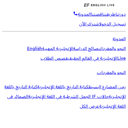
دورتنا
طريقتنا
قصتنا
المدونة
تسجيل الدخول
اشترك الآن
المدونة
النحو والمفردات
نصائح الدراسة
الإنجليزية المهنية
English
Live
الإنجليزية في العالم الحقيقي
قصص الطلاب
النحو والمفردات
زمن المضارع البسيط
كتابة التاريخ باللغة الإنجليزية
كتابة التاريخ باللغة
الإنجليزية
حالات IF الجمل الشرطية في اللغة الإنجليزية
الضمائر فى
اللغة الإنجليزية
عرض الكل