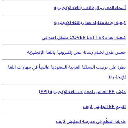
أسماء المهن و الوظائف باللغة الإنجليزية
كيفية إجادة مقابلة عمل باللغة الإنجليزية
كيفية إعداد COVER LETTER بشكل احترافي
خمس طرق لختام رسالة عمل إلكترونية باللغة الإنجليزية
نظرة على ترتيب المملكة العربية السعودية عالمياً في مهارات اللغة
الإنجليزية
مؤشر EF العالمى لمهارات اللغة الإنجليزية (EPI)
تقييم EF انجليش لايف
طريقة التعلُم في مدرسة انجليش لايف