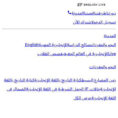
دورتنا
طريقتنا
قصتنا
المدونة
تسجيل الدخول
اشترك الآن
المدونة
النحو والمفردات
نصائح الدراسة
الإنجليزية المهنية
English
Live
الإنجليزية في العالم الحقيقي
قصص الطلاب
النحو والمفردات
زمن المضارع البسيط
كتابة التاريخ باللغة الإنجليزية
كتابة التاريخ باللغة
الإنجليزية
حالات IF الجمل الشرطية في اللغة الإنجليزية
الضمائر فى
اللغة الإنجليزية
عرض الكل