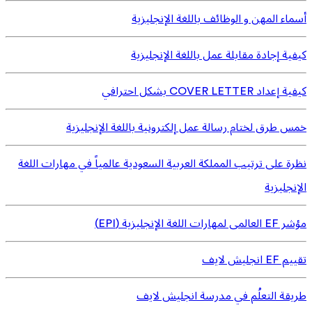
أسماء المهن و الوظائف باللغة الإنجليزية
كيفية إجادة مقابلة عمل باللغة الإنجليزية
كيفية إعداد COVER LETTER بشكل احترافي
خمس طرق لختام رسالة عمل إلكترونية باللغة الإنجليزية
نظرة على ترتيب المملكة العربية السعودية عالمياً في مهارات اللغة
الإنجليزية
مؤشر EF العالمى لمهارات اللغة الإنجليزية (EPI)
تقييم EF انجليش لايف
طريقة التعلُم في مدرسة انجليش لايف