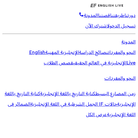
دورتنا
طريقتنا
قصتنا
المدونة
تسجيل الدخول
اشترك الآن
المدونة
النحو والمفردات
نصائح الدراسة
الإنجليزية المهنية
English
Live
الإنجليزية في العالم الحقيقي
قصص الطلاب
النحو والمفردات
زمن المضارع البسيط
كتابة التاريخ باللغة الإنجليزية
كتابة التاريخ باللغة
الإنجليزية
حالات IF الجمل الشرطية في اللغة الإنجليزية
الضمائر فى
اللغة الإنجليزية
عرض الكل