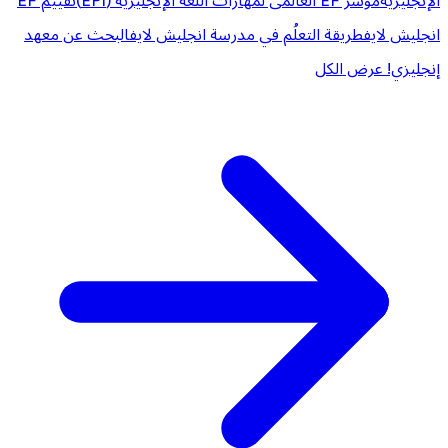
الإنجليزية
مؤشر EF العالمى لمهارات اللغة الإنجليزية (EPI)
تقييم EF
انجليش لايف
طريقة التعلُم في مدرسة انجليش لايف
البحث عن معهد
إنجليزي!
عرض الكل