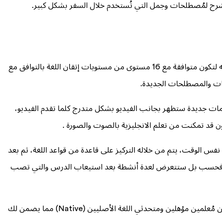
ح لمُصطلحات وجمل التي تُستخدم خلال السفر بشكل كبير.
نوفر في موقع إنجليش لايف عدد من المقومات التي تجعله أفضل موقع تعليم الانجليزي بالصوت والصورة ليس فقط لتنوع برامج تعليم اللغة فيه لتكون متوافقة مع 16 مستوى من مستويات إتقان اللغة بالتوافق مع
مات والمصطلحات الجديدة.
ات جديدة ستظهر بجانب الفيديو بشكل متدرج كلما تقدم الفيديو،
س الوقت، يتم من خلاله التركيز على قاعدة من قواعد اللغة، ثم بعد
يس هذا فحسب بل ستتعرض لعدة أنشطة بعد استيعاب الدرس والتي تصب
ولا تنسَ أنه من إحدى مُميزات إنجليش لايف باعتباره موقع لتعليم اللغة الانجليزية مجاناً بالصوت والصورة أنك ستستمع لنطق صحيح وسليم من مُعلمين مؤهلين ومتحدثي اللغة الأصليين (Native) مما يضمن لك