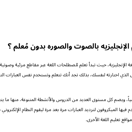
لإنجليزيه بالصوت والصوره بدون مُعلم ؟
وى الذي اختارته لنفسك، بذلك تجد أنك تتعلم وتستخدم نفس العبارات
 الفردي في موقع إنجليش لايف من 16 مستوىً تعليمياً، ويضم كل مستوى العديد من الدروس والأنش
يها الميكروفون لترديد العبارات مرة بعد مرة ليقوم النظام الإلكترون
اقع تعليم اللغة الأخرى.