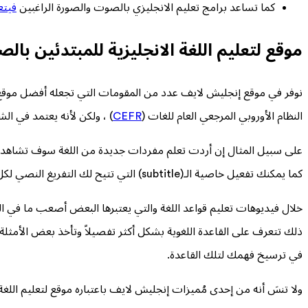
كما تساعد برامج تعليم الانجليزي بالصوت والصورة الراغبين
فيتع
موقع لتعليم اللغة الانجليزية للمبتدئين با
النظام الأوروبي المرجعي العام للغات (
CEFR
) ، ولكن لأنه يعتمد في ا
على سبيل المثال إن أردت تعلم مفردات جديدة من اللغة سوف تشاهد م
كما يمكنك تفعيل خاصية الـ(subtitle) التي تتيح لك التفريغ النصي لكل ما يقوله الممثلون كي تتمكن من معرفة كل كلمة في الفيديو وبذلك تكون قد تمكنت من تعلم الانجليزية بالصوت والصورة .
خلال فيديوهات تعليم قواعد اللغة والتي يعتبرها البعض أصعب ما في ا
ذلك تتعرف على القاعدة اللغوية بشكل أكثر تفصيلاً وتأخذ بعض الأم
في ترسيخ فهمك لتلك القاعدة.