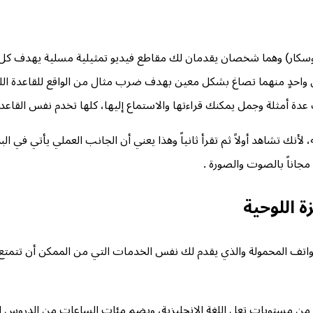
وسكار) وهما شخصان يقدمان لك مقاطع فيديو تمثيلية مسلية يهدف كل م
دٍ منهما تصاغ بشكل معين بهدف ضرب مثال من الواقع للقاعدة اللغوية 
عدة أمثلة وجمل يمكنك قراءتها والاستماع إليها، كلها تخدم نفس القا
ك تشاهد أولاً ثم تقرأ ثانياً وهذا يعني أن الجانب العملي يأتي في ا
مجاناً بالصوت والصورة .
 اللوحية
الهواتف المحمولة والذي يقدم لك نفس الخدمات التي من الممكن أن تتم
 EF إنجليش لايف لحواسب أيباد وأندرويد من 16 مستوى من مستويات تعل اللغة الإنجليزية، ويضم م