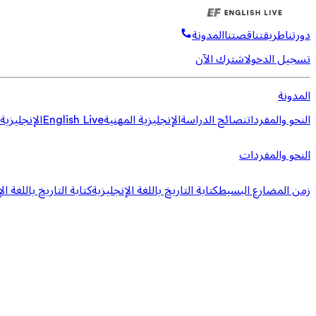
دورتنا
طريقتنا
قصتنا
المدونة
تسجيل الدخول
اشترك الآن
المدونة
النحو والمفردات
نصائح الدراسة
الإنجليزية المهنية
English Live
الإنجليزية
النحو والمفردات
زمن المضارع البسيط
كتابة التاريخ باللغة الإنجليزية
كتابة التاريخ باللغة ال