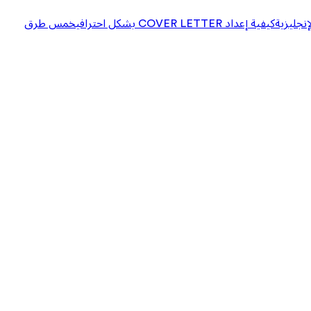
إنجليزية
كيفية إعداد COVER LETTER بشكل احترافي
خمس طرق