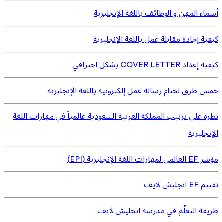
أسماء المهن و الوظائف باللغة الإنجليزية
كيفية إجادة مقابلة عمل باللغة الإنجليزية
كيفية إعداد COVER LETTER بشكل احترافي
خمس طرق لختام رسالة عمل إلكترونية باللغة الإنجليزية
نظرة على ترتيب المملكة العربية السعودية عالمياً في مهارات اللغة
الإنجليزية
مؤشر EF العالمى لمهارات اللغة الإنجليزية (EPI)
تقييم EF انجليش لايف
طريقة التعلُم في مدرسة انجليش لايف