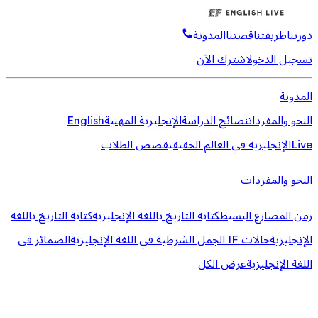
دورتنا
طريقتنا
قصتنا
المدونة
تسجيل الدخول
اشترك الآن
المدونة
النحو والمفردات
نصائح الدراسة
الإنجليزية المهنية
English
Live
الإنجليزية في العالم الحقيقي
قصص الطلاب
النحو والمفردات
زمن المضارع البسيط
كتابة التاريخ باللغة الإنجليزية
كتابة التاريخ باللغة
الإنجليزية
حالات IF الجمل الشرطية في اللغة الإنجليزية
الضمائر فى
اللغة الإنجليزية
عرض الكل