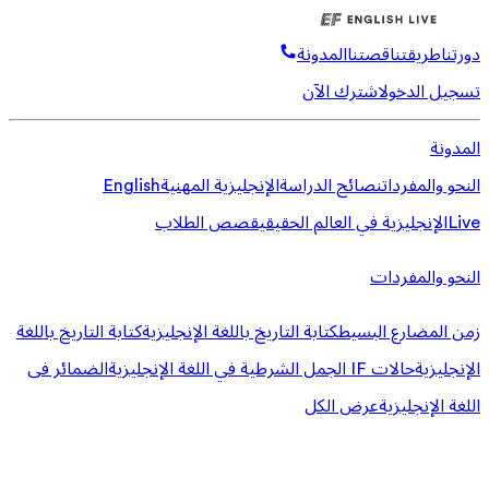
دورتنا
طريقتنا
قصتنا
المدونة
تسجيل الدخول
اشترك الآن
المدونة
النحو والمفردات
نصائح الدراسة
الإنجليزية المهنية
English
Live
الإنجليزية في العالم الحقيقي
قصص الطلاب
النحو والمفردات
زمن المضارع البسيط
كتابة التاريخ باللغة الإنجليزية
كتابة التاريخ باللغة
الإنجليزية
حالات IF الجمل الشرطية في اللغة الإنجليزية
الضمائر فى
اللغة الإنجليزية
عرض الكل