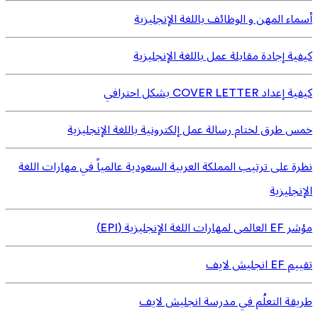
أسماء المهن و الوظائف باللغة الإنجليزية
كيفية إجادة مقابلة عمل باللغة الإنجليزية
كيفية إعداد COVER LETTER بشكل احترافي
خمس طرق لختام رسالة عمل إلكترونية باللغة الإنجليزية
نظرة على ترتيب المملكة العربية السعودية عالمياً في مهارات اللغة
الإنجليزية
مؤشر EF العالمى لمهارات اللغة الإنجليزية (EPI)
تقييم EF انجليش لايف
طريقة التعلُم في مدرسة انجليش لايف