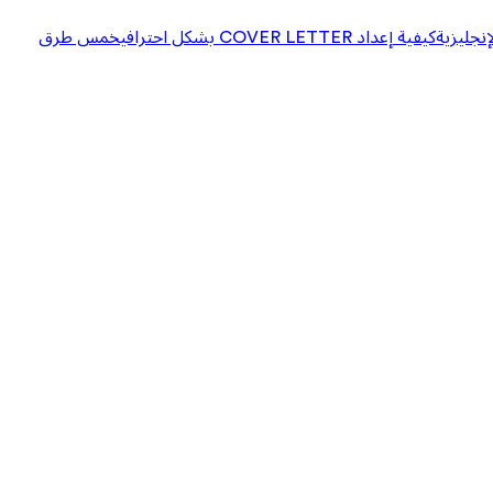
إنجليزية
كيفية إعداد COVER LETTER بشكل احترافي
خمس طرق