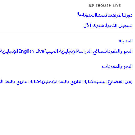
دورتنا
طريقتنا
قصتنا
المدونة
تسجيل الدخول
اشترك الآن
المدونة
النحو والمفردات
نصائح الدراسة
الإنجليزية المهنية
English Live
الإنجليزية
النحو والمفردات
زمن المضارع البسيط
كتابة التاريخ باللغة الإنجليزية
كتابة التاريخ باللغة ال