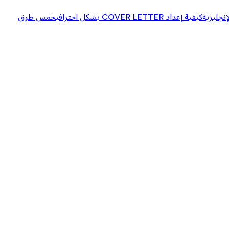
إنجليزية
كيفية إعداد COVER LETTER بشكل احترافي
خمس طرق