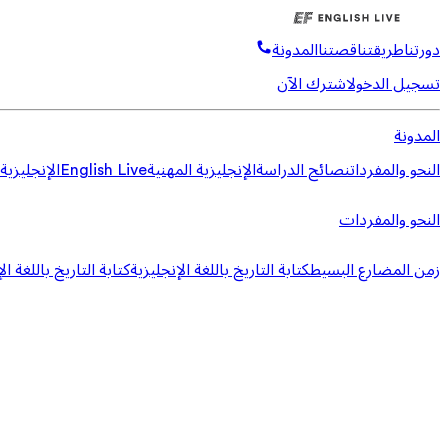
دورتنا
طريقتنا
قصتنا
المدونة
تسجيل الدخول
اشترك الآن
المدونة
النحو والمفردات
نصائح الدراسة
الإنجليزية المهنية
English Live
الإنجليزية
النحو والمفردات
زمن المضارع البسيط
كتابة التاريخ باللغة الإنجليزية
كتابة التاريخ باللغة ال