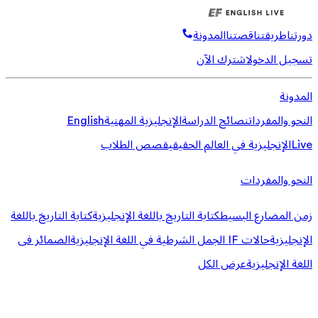
دورتنا
طريقتنا
قصتنا
المدونة
تسجيل الدخول
اشترك الآن
المدونة
النحو والمفردات
نصائح الدراسة
الإنجليزية المهنية
English
Live
الإنجليزية في العالم الحقيقي
قصص الطلاب
النحو والمفردات
زمن المضارع البسيط
كتابة التاريخ باللغة الإنجليزية
كتابة التاريخ باللغة
الإنجليزية
حالات IF الجمل الشرطية في اللغة الإنجليزية
الضمائر فى
اللغة الإنجليزية
عرض الكل