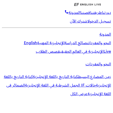
دورتنا
طريقتنا
قصتنا
المدونة
تسجيل الدخول
اشترك الآن
المدونة
النحو والمفردات
نصائح الدراسة
الإنجليزية المهنية
English
Live
الإنجليزية في العالم الحقيقي
قصص الطلاب
النحو والمفردات
زمن المضارع البسيط
كتابة التاريخ باللغة الإنجليزية
كتابة التاريخ باللغة
الإنجليزية
حالات IF الجمل الشرطية في اللغة الإنجليزية
الضمائر فى
اللغة الإنجليزية
عرض الكل