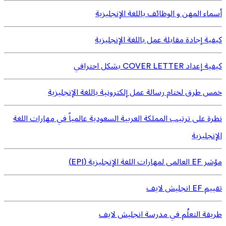
أسماء المهن و الوظائف باللغة الإنجليزية
كيفية إجادة مقابلة عمل باللغة الإنجليزية
كيفية إعداد COVER LETTER بشكل احترافي
خمس طرق لختام رسالة عمل إلكترونية باللغة الإنجليزية
نظرة على ترتيب المملكة العربية السعودية عالمياً في مهارات اللغة
الإنجليزية
مؤشر EF العالمى لمهارات اللغة الإنجليزية (EPI)
تقييم EF انجليش لايف
طريقة التعلُم في مدرسة انجليش لايف