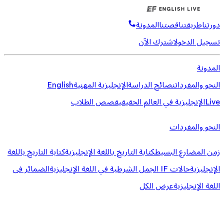
دورتنا
طريقتنا
قصتنا
المدونة
تسجيل الدخول
اشترك الآن
المدونة
النحو والمفردات
نصائح الدراسة
الإنجليزية المهنية
English
Live
الإنجليزية في العالم الحقيقي
قصص الطلاب
النحو والمفردات
زمن المضارع البسيط
كتابة التاريخ باللغة الإنجليزية
كتابة التاريخ باللغة
الإنجليزية
حالات IF الجمل الشرطية في اللغة الإنجليزية
الضمائر فى
اللغة الإنجليزية
عرض الكل