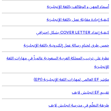
أسماء المهن و الوظائف باللغة الإنجليزية
كيفية إجادة مقابلة عمل باللغة الإنجليزية
كيفية إعداد COVER LETTER بشكل احترافي
خمس طرق لختام رسالة عمل إلكترونية باللغة الإنجليزية
نظرة على ترتيب المملكة العربية السعودية عالمياً في مهارات اللغة
الإنجليزية
مؤشر EF العالمى لمهارات اللغة الإنجليزية (EPI)
تقييم EF انجليش لايف
طريقة التعلُم في مدرسة انجليش لايف